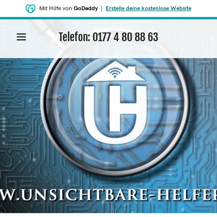
Mit Hilfe von
GoDaddy
|
Erstelle deine kostenlose Website
Telefon:
0177 4 80 88 63
START
ÜBER UNS
KONTAKT